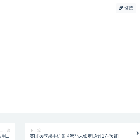
链接
上一篇
下一篇
常用邮
英国ios苹果手机账号密码未锁定[通过17+验证]