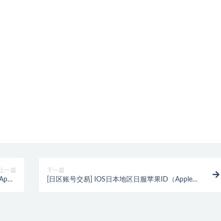
上一篇
下一篇
pple
[日区账号交易] IOS日本地区日服苹果ID（Apple
费分享
ID）账号出售购买