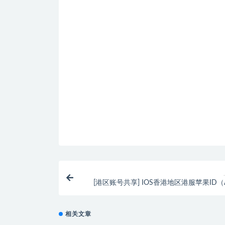
[港区账号共享] IOS香港地区港服苹果ID（A
ID）账号及密码免
相关文章