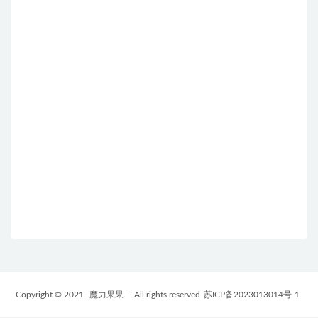
Copyright © 2021
魔力果果
- All rights reserved
苏ICP备2023013014号-1