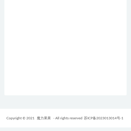
Copyright © 2021
魔力果果
- All rights reserved
苏ICP备2023013014号-1