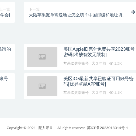
上一篇
下一篇
学会]
大陆苹果账单寄送地址怎么填？中国邮编和地址填
写案例
靠谱的
美国AppleID完全免费共享2023账号
密码[稀缺有效无限制]
苹果ID共享账号
3 年前
1.5K
3账号
美区iOS最新共享已验证可用账号密
码[优异卓越APP账号]
苹果ID共享账号
3 年前
1.1K
Copyright © 2021
魔力果果
- All rights reserved
苏ICP备2023013014号-1