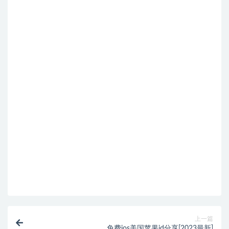
上一篇
免费ios美国苹果id分享[2023最新]