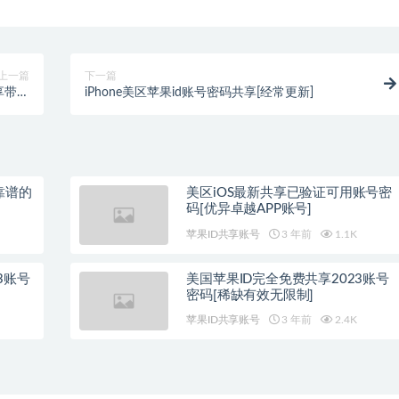
上一篇
下一篇
享带密
iPhone美区苹果id账号密码共享[经常更新]
保]
靠谱的
美区iOS最新共享已验证可用账号密
码[优异卓越APP账号]
苹果ID共享账号
3 年前
1.1K
23账号
美国苹果ID完全免费共享2023账号
密码[稀缺有效无限制]
苹果ID共享账号
3 年前
2.4K