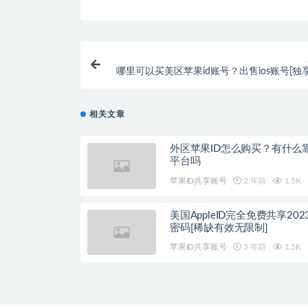
哪里可以买美区苹果id账号？出售ios账号[独
相关文章
外区苹果ID怎么购买？有什么
平台吗
苹果ID共享账号
2 年前
1.5K
美国AppleID完全免费共享20
密码[稀缺有效无限制]
苹果ID共享账号
3 年前
1.5K