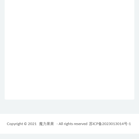
Copyright © 2021
魔力果果
- All rights reserved
苏ICP备2023013014号-1