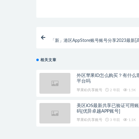
「新」港区AppStore账号账号分享2023最新
i
相关文章
外区苹果ID怎么购买？有什么
平台吗
苹果ID共享账号
2 年前
1.5K
美区iOS最新共享已验证可用
码[优异卓越APP账号]
苹果ID共享账号
3 年前
1.1K