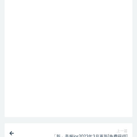
上一篇
「新」美服ios2023年3月更新[免费获得]