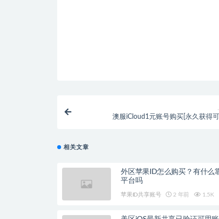
澳服iCloud1元账号购买[永久获得
相关文章
外区苹果ID怎么购买？有什么
平台吗
苹果ID共享账号
2 年前
1.5K