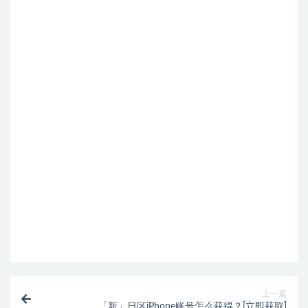
上一篇
「新」日区iPhone账号怎么获得？[立即获取]