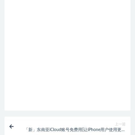
上一篇
「新」东南亚iCloud账号免费用[让iPhone用户使用更方