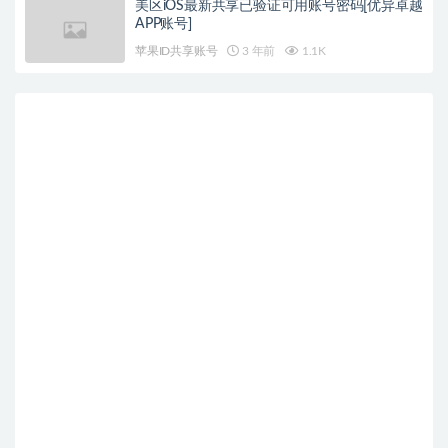
美区iOS最新共享已验证可用账号密码[优异卓越
APP账号]
苹果ID共享账号
3 年前
1.1K