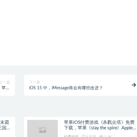
上一篇
下一篇
，苹果
iOS 15 中，iMessage将会有哪些改进？
购账号分享
汉末霸
苹果iOS付费游戏《杀戮尖塔》免费
三国
下载，苹果《slay the spire》Apple
ID已购账号分享
付费游戏
5 年前
2.1K