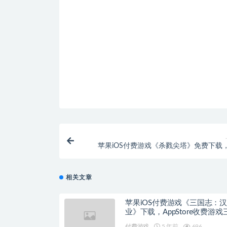
苹果iOS付费游戏《杀戮尖塔》免费下载
《slay the spire》Apple ID已
相关文章
苹果iOS付费游戏《三国志：
业》下载，AppStore收费游戏
志：汉末霸业已购账号ID分享
付费游戏
5 年前
696