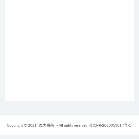
Copyright © 2021
魔力果果
- All rights reserved
苏ICP备2023013014号-1