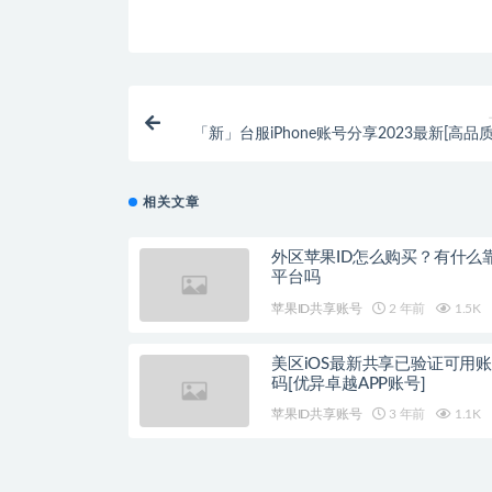
「新」台服iPhone账号分享2023最新[高品质
相关文章
外区苹果ID怎么购买？有什么
平台吗
苹果ID共享账号
2 年前
1.5K
美区iOS最新共享已验证可用
码[优异卓越APP账号]
苹果ID共享账号
3 年前
1.1K