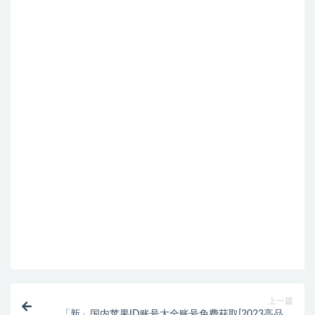
上一篇
「新」国内苹果ID账号大全账号免费获取[2023高品质