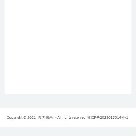
Copyright © 2021
魔力果果
- All rights reserved
苏ICP备2023013014号-1