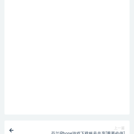
上一篇
芬兰iPhone游戏下载账号共享[重要价值]