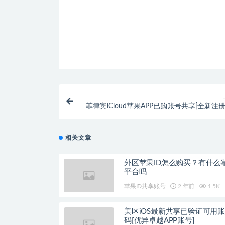
菲律宾iCloud苹果APP已购账号共享[全新注
相关文章
外区苹果ID怎么购买？有什么
平台吗
苹果ID共享账号
2 年前
1.5K
美区iOS最新共享已验证可用
码[优异卓越APP账号]