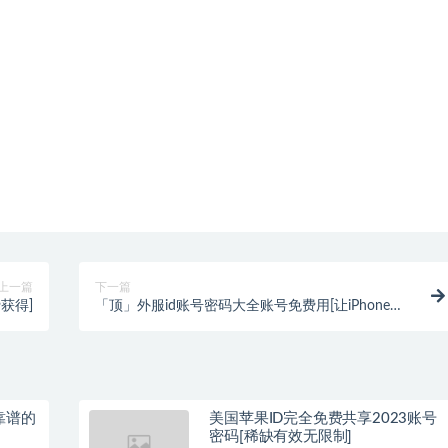
上一篇
下一篇
费获得]
「顶」外服id账号密码大全账号免费用[让iPhone用
户使用更方便]
靠谱的
美国苹果ID完全免费共享2023账号
密码[稀缺有效无限制]