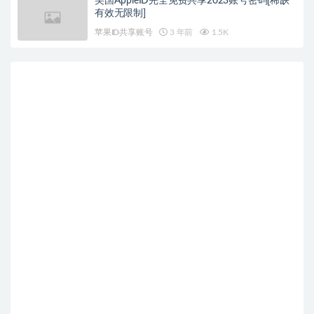
美国AppleID完全免费共享2023账号密码[稀缺
有效无限制]
苹果ID共享账号
3 年前
1.5K