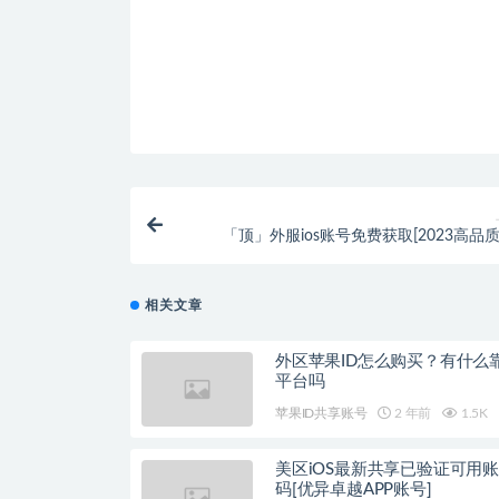
「顶」外服ios账号免费获取[2023高品质
相关文章
外区苹果ID怎么购买？有什么
平台吗
苹果ID共享账号
2 年前
1.5K
美区iOS最新共享已验证可用
码[优异卓越APP账号]