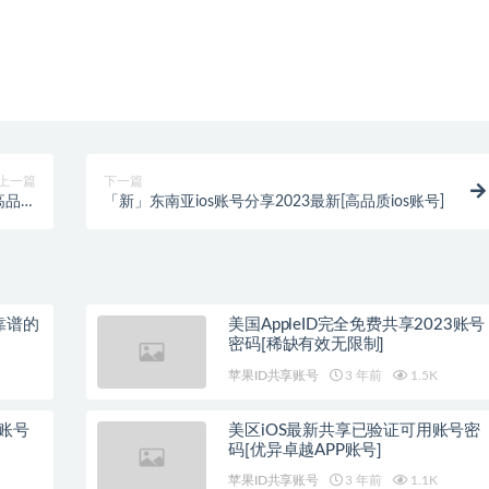
上一篇
下一篇
3高品质
「新」东南亚ios账号分享2023最新[高品质ios账号]
分享]
靠谱的
美国AppleID完全免费共享2023账号
密码[稀缺有效无限制]
苹果ID共享账号
3 年前
1.5K
3账号
美区iOS最新共享已验证可用账号密
码[优异卓越APP账号]
苹果ID共享账号
3 年前
1.1K