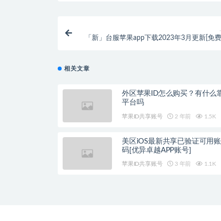
「新」台服苹果app下载2023年3月更新[免费
相关文章
外区苹果ID怎么购买？有什么
平台吗
苹果ID共享账号
2 年前
1.5K
美区iOS最新共享已验证可用
码[优异卓越APP账号]
苹果ID共享账号
3 年前
1.1K