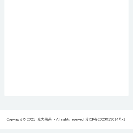
Copyright © 2021
魔力果果
- All rights reserved
苏ICP备2023013014号-1